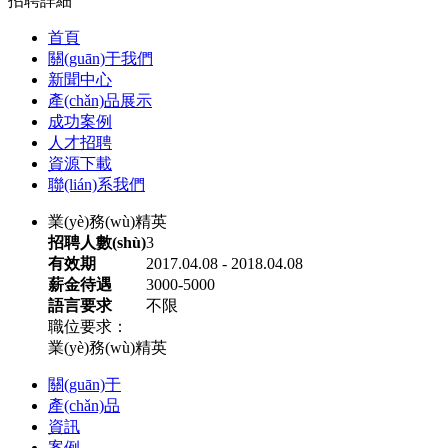
招聘詳細
首頁
關(guān)于我們
新聞中心
產(chǎn)品展示
成功案例
人才招聘
資源下載
聯(lián)系我們
業(yè)務(wù)精英
招聘人數(shù)
3
有效期
2017.04.08 - 2018.04.08
薪金待遇
3000-5000
語言要求
不限
職位要求：
業(yè)務(wù)精英
關(guān)于
產(chǎn)品
資訊
案例